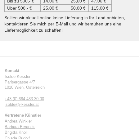
Bis zu 500,- €
14,00 €
25,00 €
47,00 €
Über 500,- €
25,00 €
50,00 €
115,00 €
Sollten wir aktuell online keine Lieferung in Ihr Land anbieten,
kontaktieren Sie mich per E-Mail und wir bemühen uns eine
Liefermöglichkeit zu schaffen!
Kontakt
Isolde Kessler
Parisergasse 4/7
1010
Wien
,
Österreich
+43 (0) 664 433 30 00
isolde@i-kessler.at
Vertretene Künstler
Andrea Winkler
Barbara Beranek
Brigitta Knoll
Chlada Rudolf