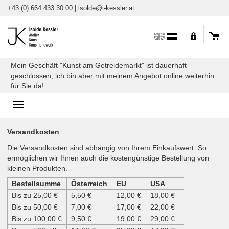
Direkt
+43 (0) 664 433 30 00
|
isolde@i-kessler.at
zum
Inhalt
Mein Geschäft "Kunst am Getreidemarkt" ist dauerhaft
geschlossen, ich bin aber mit meinem Angebot online weiterhin
für Sie da!
Toggle
navigation
Versandkosten
Die Versandkosten sind abhängig von Ihrem Einkaufswert. So
ermöglichen wir Ihnen auch die kostengünstige Bestellung von
kleinen Produkten.
Bestellsumme
Österreich
EU
USA
Bis zu 25,00 €
5,50 €
12,00 €
18,00 €
Bis zu 50,00 €
7,00 €
17,00 €
22,00 €
Bis zu 100,00 €
9,50 €
19,00 €
29,00 €