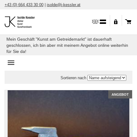
Direkt
+43 (0) 664 433 30 00
|
isolde@i-kessler.at
zum
Inhalt
Mein Geschäft "Kunst am Getreidemarkt" ist dauerhaft
geschlossen, ich bin aber mit meinem Angebot online weiterhin
für Sie da!
Toggle
navigation
Sortieren nach
Vielfalt
ANGEBOT