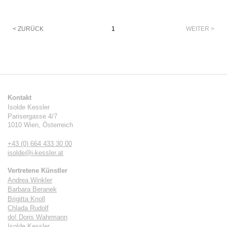
Paginierung
< ZURÜCK
1
WEITER >
Kontakt
Isolde Kessler
Parisergasse 4/7
1010
Wien
,
Österreich
+43 (0) 664 433 30 00
isolde@i-kessler.at
Vertretene Künstler
Andrea Winkler
Barbara Beranek
Brigitta Knoll
Chlada Rudolf
do! Doris Wahrmann
Isolde Kessler