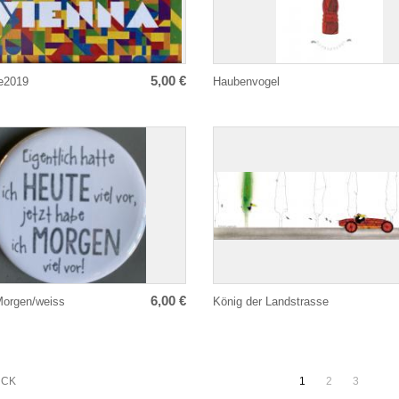
5,00 €
e2019
Haubenvogel
6,00 €
Morgen/weiss
König der Landstrasse
Paginierung
ÜCK
1
2
3