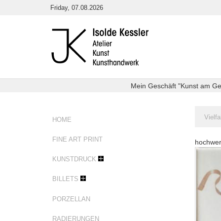
Direkt
Friday, 07.08.2026
zum
Inhalt
Mein Geschäft "Kunst am Getr
Sie
Vielfa
HOME
sind
hier:
FINE ART PRINT
hochwert
Magnet
KUNSTDRUCK
BILLETS
PORZELLAN
RADIERUNGEN