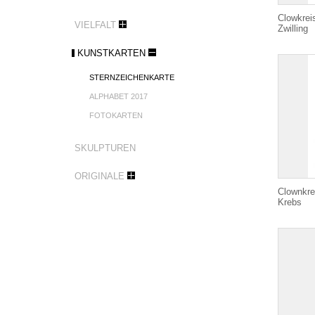
Clowkrei
VIELFALT
Zwilling
KUNSTKARTEN
STERNZEICHENKARTE
ALPHABET 2017
FOTOKARTEN
SKULPTUREN
ORIGINALE
Clownkre
Krebs