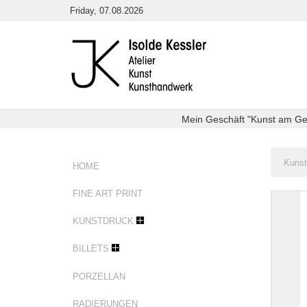
Direkt
Friday, 07.08.2026
zum
Inhalt
Mein Geschäft "Kunst am Getr
Sie
Kunst
HOME
sind
hier:
FINE ART PRINT
Sternze
KUNSTDRUCK
BILLETS
PORZELLAN
RADIERUNGEN