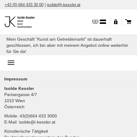
Direkt
+43 (0) 664 433 30 00
|
isolde@i-kessler.at
zum
Inhalt
Mein Geschäft "Kunst am Getreidemarkt" ist dauerhaft
geschlossen, ich bin aber mit meinem Angebot online weiterhin
für Sie da!
Toggle
navigation
Impressum
Isolde Kessler
Parisergasse 4/7
1010 Wien
Österreich
Mobile: 43(0)664 433 3000
E-Mail: isolde@i-kessler.at
Künstlerische Tätigkeit