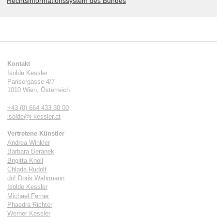
Rechtsinformationssystem des Bundes
Kontakt
Isolde Kessler
Parisergasse 4/7
1010
Wien
,
Österreich
+43 (0) 664 433 30 00
isolde@i-kessler.at
Vertretene Künstler
Andrea Winkler
Barbara Beranek
Brigitta Knoll
Chlada Rudolf
do! Doris Wahrmann
Isolde Kessler
Michael Ferner
Phaedra Richter
Werner Kessler