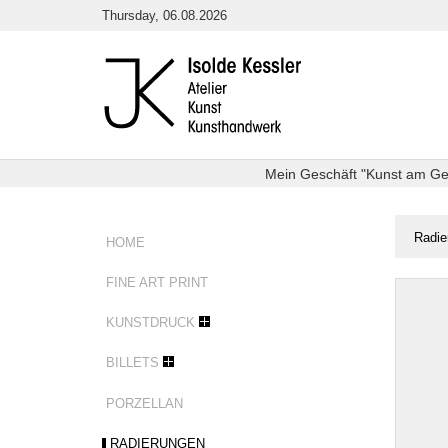
Direkt
Thursday, 06.08.2026
zum
Inhalt
Mein Geschäft "Kunst am Getr
Sie
Radie
HOME
sind
hier:
FINE ART PRINT
Radier
KUNSTDRUCK
BILLETS
PORZELLAN
RADIERUNGEN