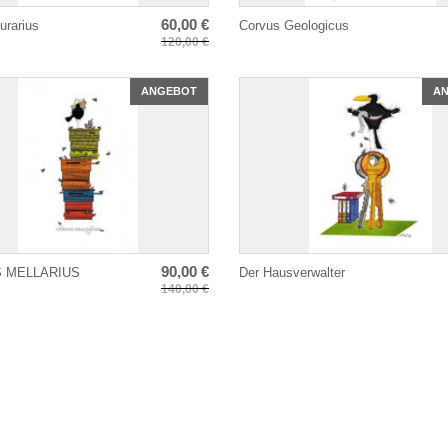
60,00 €
urarius
Corvus Geologicus
120,00 €
ANGEBOT
A
90,00 €
 MELLARIUS
Der Hausverwalter
140,00 €