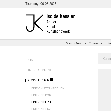
Direkt
Thursday, 06.08.2026
zum
Inhalt
Mein Geschäft "Kunst am Getr
Sie
Kunst
HOME
sind
hier:
FINE ART PRINT
Edition
Berufe
KUNSTDRUCK
EDITION STERNZEICHEN
EDITION SPORT
EDITION BERUFE
EDITION HERZ