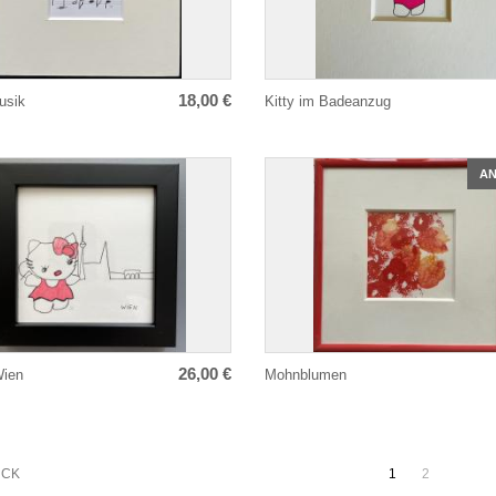
18,00 €
usik
Kitty im Badeanzug
A
26,00 €
Wien
Mohnblumen
Paginierung
ÜCK
1
2