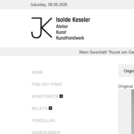
Direkt
Saturday, 08.08.2026
zum
Inhalt
Mein Geschäft "Kunst am Getr
Sie
Origi
HOME
sind
hier:
FINE ART PRINT
Original 
Origina
KUNSTDRUCK
BILLETS
PORZELLAN
RADIERUNGEN