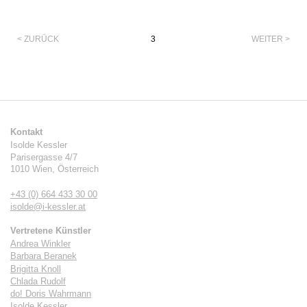
Paginierung
< ZURÜCK
3
WEITER >
Kontakt
Isolde Kessler
Parisergasse 4/7
1010
Wien
,
Österreich
+43 (0) 664 433 30 00
isolde@i-kessler.at
Vertretene Künstler
Andrea Winkler
Barbara Beranek
Brigitta Knoll
Chlada Rudolf
do! Doris Wahrmann
Isolde Kessler