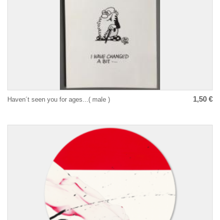
1,50 €
Haven´t seen you for ages...( male )