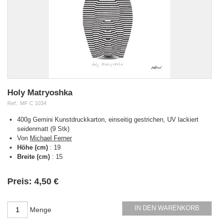
Holy Matryoshka
Ref.:
MF C 1034
400g Gemini Kunstdruckkarton, einseitig gestrichen, UV lackiert
seidenmatt (9 Stk)
Von
Michael Ferner
Höhe (cm)
:
19
Breite (cm)
:
15
Verfügbarkeit:
Preis:
4,50 €
IN DEN WARENKORB
Menge