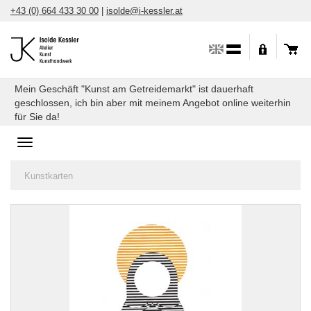
Direkt
+43 (0) 664 433 30 00
|
isolde@i-kessler.at
zum
Inhalt
Mein Geschäft "Kunst am Getreidemarkt" ist dauerhaft
geschlossen, ich bin aber mit meinem Angebot online weiterhin
für Sie da!
Toggle
navigation
Sie
Kunstkarten
sind
hier: