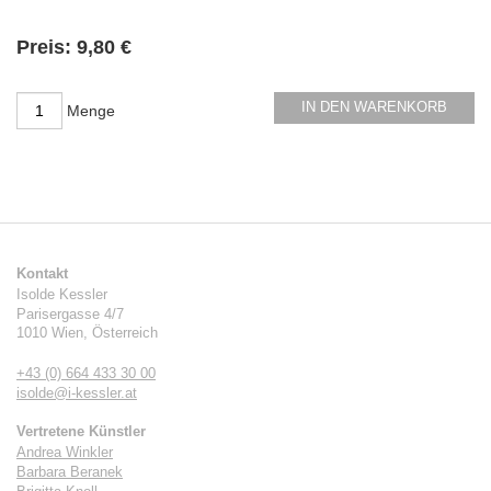
Verfügbarkeit:
Preis:
9,80 €
IN DEN WARENKORB
Menge
Kontakt
Isolde Kessler
Parisergasse 4/7
1010
Wien
,
Österreich
+43 (0) 664 433 30 00
isolde@i-kessler.at
Vertretene Künstler
Andrea Winkler
Barbara Beranek