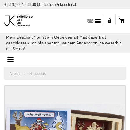
Direkt
+43 (0) 664 433 30 00
|
isolde@i-kessler.at
zum
Inhalt
Mein Geschäft "Kunst am Getreidemarkt" ist dauerhaft
geschlossen, ich bin aber mit meinem Angebot online weiterhin
für Sie da!
Toggle
navigation
Sie
Vielfalt
Silhoubox
sind
hier: