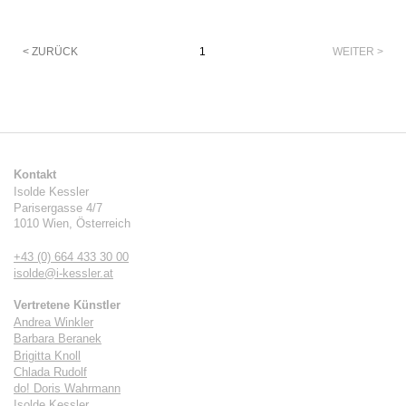
Paginierung
< ZURÜCK
1
WEITER >
Kontakt
Isolde Kessler
Parisergasse 4/7
1010
Wien
,
Österreich
+43 (0) 664 433 30 00
isolde@i-kessler.at
Vertretene Künstler
Andrea Winkler
Barbara Beranek
Brigitta Knoll
Chlada Rudolf
do! Doris Wahrmann
Isolde Kessler