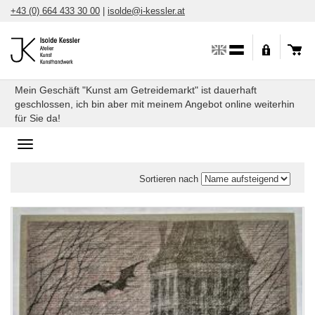
Direkt
+43 (0) 664 433 30 00
|
isolde@i-kessler.at
zum
Inhalt
Mein Geschäft "Kunst am Getreidemarkt" ist dauerhaft
geschlossen, ich bin aber mit meinem Angebot online weiterhin
für Sie da!
Toggle
navigation
Sortieren nach
Einfache
Kunstdrucke