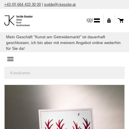
Direkt
+43 (0) 664 433 30 00
|
isolde@i-kessler.at
zum
Inhalt
Mein Geschäft "Kunst am Getreidemarkt" ist dauerhaft
geschlossen, ich bin aber mit meinem Angebot online weiterhin
für Sie da!
Toggle
navigation
Sie
Kunstkarten
sind
hier: