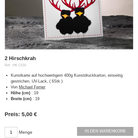
2 Hirschkrah
Ref.:
HK C016
Kunstkarte auf hochwertigem 400g Kunstdruckkarton, einseitig
gestrichen, UV-Lack, ( 6Stk )
Von
Michael Ferner
Höhe (cm)
:
19
Breite (cm)
:
19
Verfügbarkeit:
Preis:
5,00 €
IN DEN WARENKORB
Menge