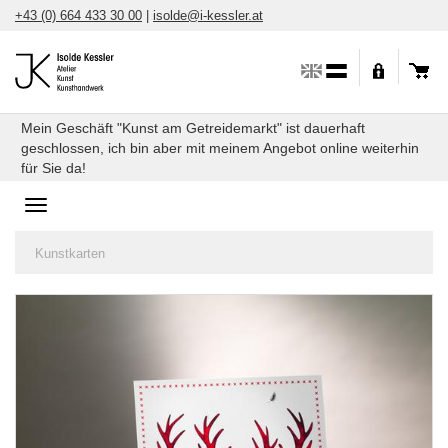
Direkt
+43 (0) 664 433 30 00
|
isolde@i-kessler.at
zum
Inhalt
Mein Geschäft "Kunst am Getreidemarkt" ist dauerhaft
geschlossen, ich bin aber mit meinem Angebot online weiterhin
für Sie da!
Toggle
navigation
Sie
Kunstkarten
sind
hier: