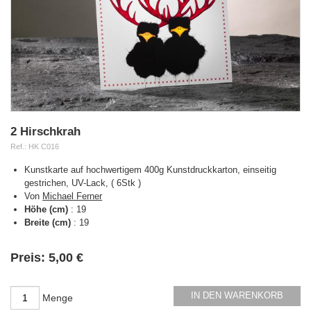
2 Hirschkrah
Ref.:
HK C016
Kunstkarte auf hochwertigem 400g Kunstdruckkarton, einseitig
gestrichen, UV-Lack, ( 6Stk )
Von
Michael Ferner
Höhe (cm)
:
19
Breite (cm)
:
19
Verfügbarkeit:
Preis:
5,00 €
IN DEN WARENKORB
Menge