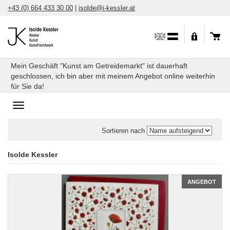
Direkt
+43 (0) 664 433 30 00
|
isolde@i-kessler.at
zum
Inhalt
Mein Geschäft "Kunst am Getreidemarkt" ist dauerhaft
geschlossen, ich bin aber mit meinem Angebot online weiterhin
für Sie da!
Toggle
navigation
Sortieren nach
Isolde Kessler
ANGEBOT