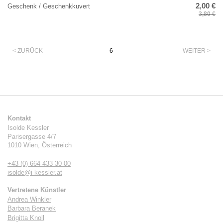
2,00 €
Geschenk / Geschenkkuvert
3,80 €
Paginierung
< ZURÜCK
6
WEITER >
Kontakt
Isolde Kessler
Parisergasse 4/7
1010
Wien
,
Österreich
+43 (0) 664 433 30 00
isolde@i-kessler.at
Vertretene Künstler
Andrea Winkler
Barbara Beranek
Brigitta Knoll