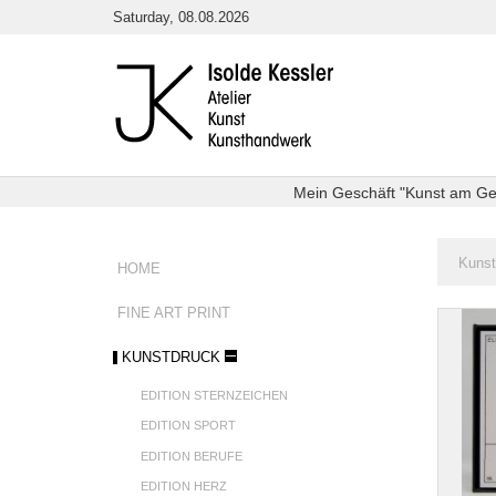
Direkt
Saturday, 08.08.2026
zum
Inhalt
Mein Geschäft "Kunst am Getr
Sie
Kunst
HOME
sind
hier:
FINE ART PRINT
Edition
Cartoo
KUNSTDRUCK
EDITION STERNZEICHEN
EDITION SPORT
EDITION BERUFE
EDITION HERZ