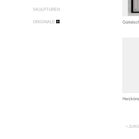
SKULPTUREN
ORIGINALE
Gürtelsch
Herzköni
< ZUR