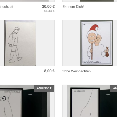
30,00 €
nhochzeit
Erinnere Dich!
44,44 €
8,00 €
frohe Weihnachten
ANGEBOT
A