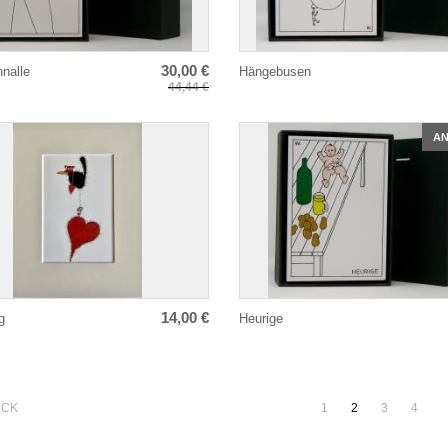
30,00 €
nalle
Hängebusen
44,44 €
A
14,00 €
g
Heurige
Paginierung
ÜCK
1
2
3
4