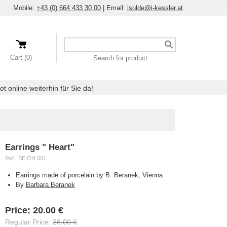
Mobile:
+43 (0) 664 433 30 00
|
Email:
isolde@i-kessler.at
Search
a
Cart (0)
Search for product
product
 online weiterhin für Sie da!
Earrings " Heart"
Ref.:
BE OH 001
Earrings made of porcelain by B. Beranek, Vienna
By
Barbara Beranek
Availability:
Price:
20.00 €
Regular Price:
28.00 €