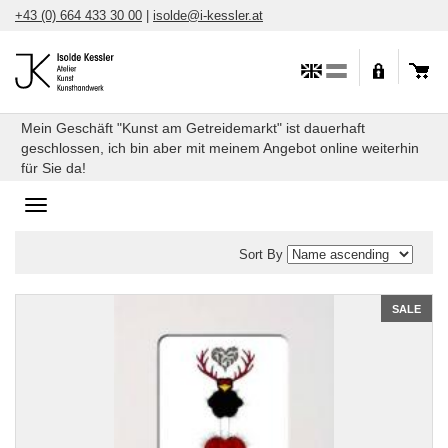
Skip
+43 (0) 664 433 30 00
|
isolde@i-kessler.at
to
content
Mein Geschäft "Kunst am Getreidemarkt" ist dauerhaft
geschlossen, ich bin aber mit meinem Angebot online weiterhin
für Sie da!
Toggle
navigation
Sort By
Edition
SALE
Hirschkrah