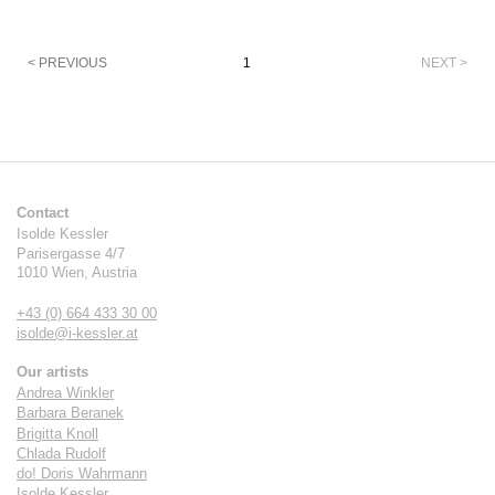
Pagination
< PREVIOUS
1
NEXT >
Contact
Isolde Kessler
Parisergasse 4/7
1010
Wien
,
Austria
+43 (0) 664 433 30 00
isolde@i-kessler.at
Our artists
Andrea Winkler
Barbara Beranek
Brigitta Knoll
Chlada Rudolf
do! Doris Wahrmann
Isolde Kessler