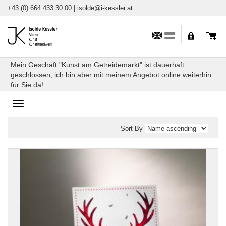
Skip
+43 (0) 664 433 30 00
|
isolde@i-kessler.at
to
content
Mein Geschäft "Kunst am Getreidemarkt" ist dauerhaft
geschlossen, ich bin aber mit meinem Angebot online weiterhin
für Sie da!
Toggle
navigation
Sort By
Kunstkarten