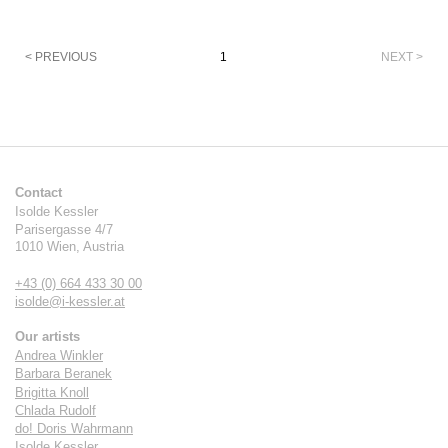
Pagination
< PREVIOUS
1
NEXT >
Contact
Isolde Kessler
Parisergasse 4/7
1010
Wien
,
Austria
+43 (0) 664 433 30 00
isolde@i-kessler.at
Our artists
Andrea Winkler
Barbara Beranek
Brigitta Knoll
Chlada Rudolf
do! Doris Wahrmann
Isolde Kessler