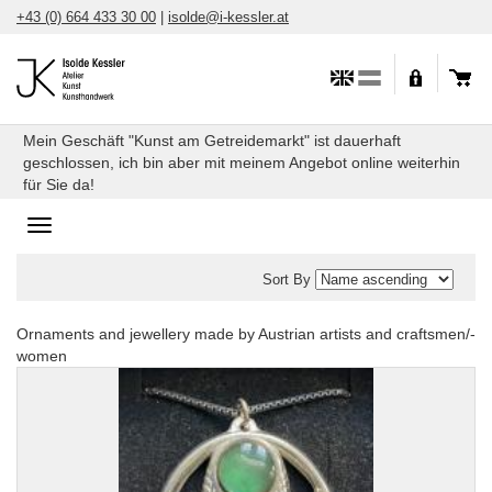
Skip
+43 (0) 664 433 30 00
|
isolde@i-kessler.at
to
content
Mein Geschäft "Kunst am Getreidemarkt" ist dauerhaft
geschlossen, ich bin aber mit meinem Angebot online weiterhin
für Sie da!
Toggle
navigation
Sort By
Ornaments and jewellery made by Austrian artists and craftsmen/-
Jewellery
women