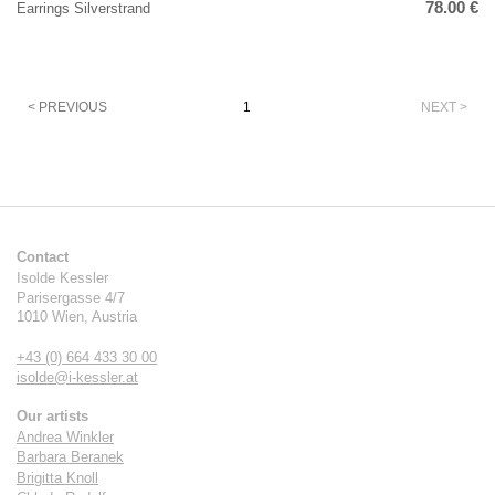
78.00 €
Earrings Silverstrand
Pagination
< PREVIOUS
1
NEXT >
Contact
Isolde Kessler
Parisergasse 4/7
1010
Wien
,
Austria
+43 (0) 664 433 30 00
isolde@i-kessler.at
Our artists
Andrea Winkler
Barbara Beranek
Brigitta Knoll