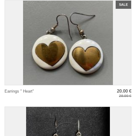
SALE
20.00 €
Earrings " Heart"
28.00 €