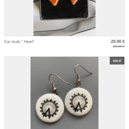
20.00 €
Ear studs " Heart"
28.00 €
SALE