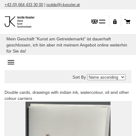
Skip
+43 (0) 664 433 30 00
|
isolde@i-kessler.at
to
content
Mein Geschäft "Kunst am Getreidemarkt" ist dauerhaft
geschlossen, ich bin aber mit meinem Angebot online weiterhin
für Sie da!
Toggle
navigation
Sort By
Double cards, drawings with indian ink, watercolour, oil and other
Original
double
colour carriers
cards