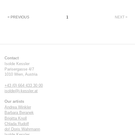
Pagination
< PREVIOUS
1
NEXT >
Contact
Isolde Kessler
Parisergasse 4/7
1010
Wien
,
Austria
+43 (0) 664 433 30 00
isolde@i-kessler.at
Our artists
Andrea Winkler
Barbara Beranek
Brigitta Knoll
Chlada Rudolf
do! Doris Wahrmann
Isolde Kessler