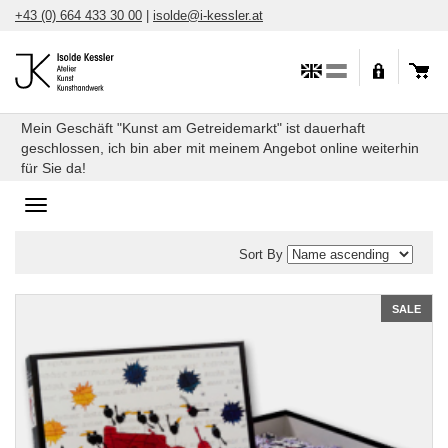
Skip
+43 (0) 664 433 30 00
|
isolde@i-kessler.at
to
content
Mein Geschäft "Kunst am Getreidemarkt" ist dauerhaft
geschlossen, ich bin aber mit meinem Angebot online weiterhin
für Sie da!
Toggle
navigation
Sort By
Stuff
SALE