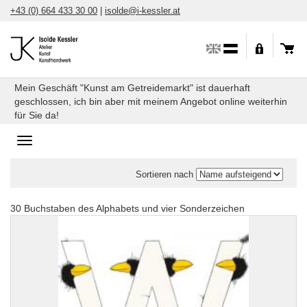
Direkt
+43 (0) 664 433 30 00
|
isolde@i-kessler.at
zum
Inhalt
Mein Geschäft "Kunst am Getreidemarkt" ist dauerhaft
geschlossen, ich bin aber mit meinem Angebot online weiterhin
für Sie da!
Toggle
navigation
Sortieren nach
30 Buchstaben des Alphabets und vier Sonderzeichen
Alphabet
2017