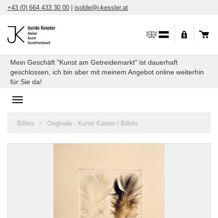
Direkt
+43 (0) 664 433 30 00
|
isolde@i-kessler.at
zum
Inhalt
Mein Geschäft "Kunst am Getreidemarkt" ist dauerhaft
geschlossen, ich bin aber mit meinem Angebot online weiterhin
für Sie da!
Toggle
navigation
Sie
Billets
Originale - Kunst Karten / Billets
sind
hier: