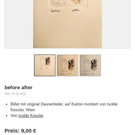
before after
Ref.:
IK B+A02
Billet mit original Daunenfeder, auf Karton montiert von Isolde
Kessler, Wien
Von
Isolde Kessler
Verfügbarkeit:
Preis:
9,00 €