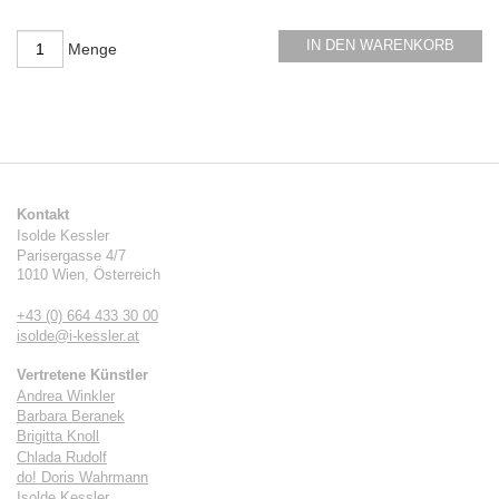
IN DEN WARENKORB
Menge
Kontakt
Isolde Kessler
Parisergasse 4/7
1010
Wien
,
Österreich
+43 (0) 664 433 30 00
isolde@i-kessler.at
Vertretene Künstler
Andrea Winkler
Barbara Beranek
Brigitta Knoll
Chlada Rudolf
do! Doris Wahrmann
Isolde Kessler