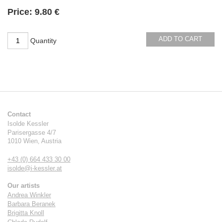
Availability:
Price:
9.80 €
ADD TO CART
Quantity
Contact
Isolde Kessler
Parisergasse 4/7
1010
Wien
,
Austria
+43 (0) 664 433 30 00
isolde@i-kessler.at
Our artists
Andrea Winkler
Barbara Beranek
Brigitta Knoll