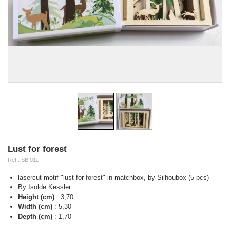
Lust for forest
Ref.:
SB 011
lasercut motif "lust for forest" in matchbox, by Silhoubox (5 pcs)
By
Isolde Kessler
Height (cm)
:
3,70
Width (cm)
:
5,30
Depth (cm)
:
1,70