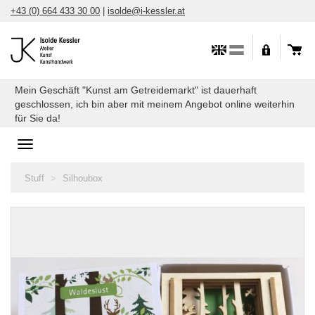
Skip
+43 (0) 664 433 30 00
|
isolde@i-kessler.at
to
content
Mein Geschäft "Kunst am Getreidemarkt" ist dauerhaft
geschlossen, ich bin aber mit meinem Angebot online weiterhin
für Sie da!
Toggle
navigation
You
Stuff
Silhoubox
are
here: