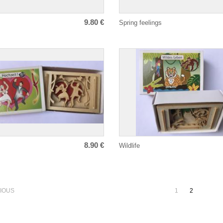
9.80 €
Spring feelings
8.90 €
Wildlife
Pagination
IOUS
1
2