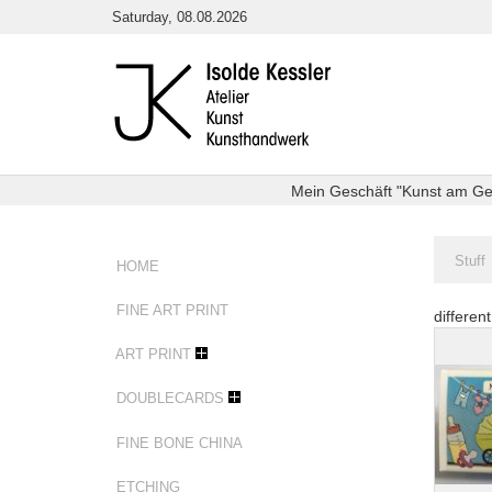
Skip
Saturday, 08.08.2026
to
content
Mein Geschäft "Kunst am Getr
You
Stuff
HOME
are
here:
FINE ART PRINT
differen
Silhou
ART PRINT
DOUBLECARDS
FINE BONE CHINA
ETCHING