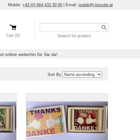
Mobile:
+43 (0) 664 433 30 00
|
Email:
isolde@i-kessler.at
Search
a
Cart (0)
Search for product
product
 online weiterhin für Sie da!
Sort By