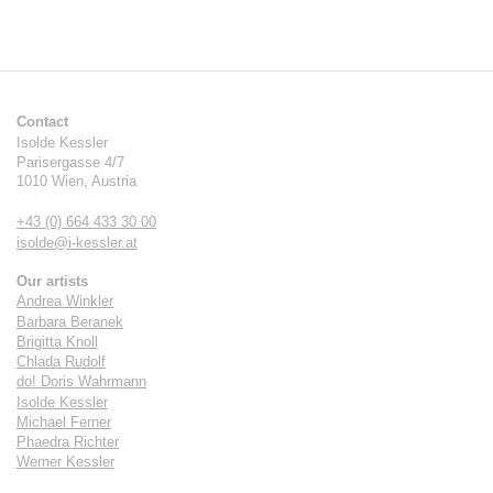
Contact
Isolde Kessler
Parisergasse 4/7
1010
Wien
,
Austria
+43 (0) 664 433 30 00
isolde@i-kessler.at
Our artists
Andrea Winkler
Barbara Beranek
Brigitta Knoll
Chlada Rudolf
do! Doris Wahrmann
Isolde Kessler
Michael Ferner
Phaedra Richter
Werner Kessler