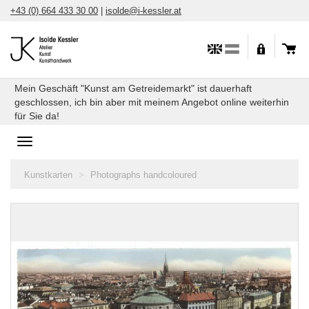
Skip
+43 (0) 664 433 30 00
|
isolde@i-kessler.at
to
content
Mein Geschäft "Kunst am Getreidemarkt" ist dauerhaft
geschlossen, ich bin aber mit meinem Angebot online weiterhin
für Sie da!
Toggle
navigation
You
Kunstkarten
Photographs handcoloured
are
here: