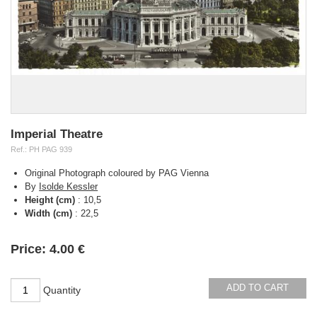
Imperial Theatre
Ref.:
PH PAG 939
Original Photograph coloured by PAG Vienna
By
Isolde Kessler
Height (cm)
:
10,5
Width (cm)
:
22,5
Availability:
Price:
4.00 €
ADD TO CART
Quantity