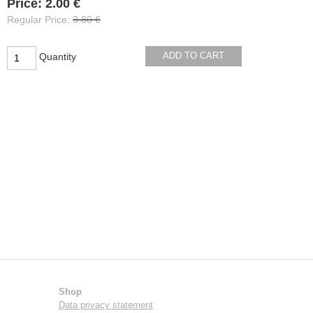
Availability:
Price:
2.00 €
Regular Price:
3.80 €
ADD TO CART
Quantity
Shop
Data privacy statement