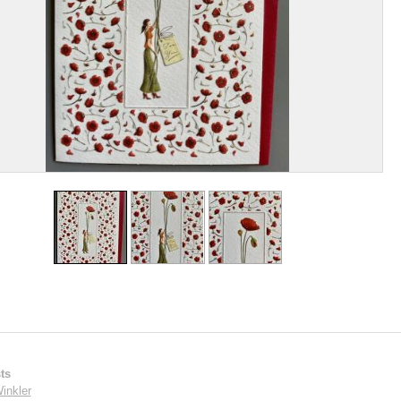
ts
inkler