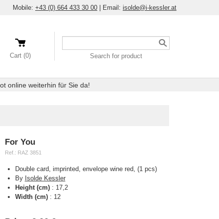
Mobile:
+43 (0) 664 433 30 00
|
Email:
isolde@i-kessler.at
Search
a
Cart (0)
Search for product
product
 online weiterhin für Sie da!
For You
Ref.:
RAZ 3851
Double card, imprinted, envelope wine red, (1 pcs)
By
Isolde Kessler
Height (cm)
:
17,2
Width (cm)
:
12