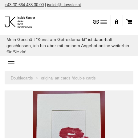
Skip
+43 (0) 664 433 30 00
|
isolde@i-kessler.at
to
content
Mein Geschäft "Kunst am Getreidemarkt" ist dauerhaft
geschlossen, ich bin aber mit meinem Angebot online weiterhin
für Sie da!
Toggle
navigation
You
Doublecards
original art cards /double cards
are
here: