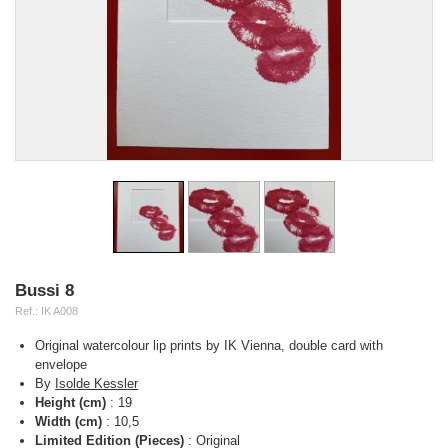
Bussi 8
Ref.:
IK A008
Original watercolour lip prints by IK Vienna, double card with
envelope
By
Isolde Kessler
Height (cm)
:
19
Width (cm)
:
10,5
Limited Edition (Pieces)
:
Original