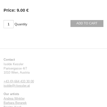
Availability:
Price:
9.00 €
ADD TO CART
Quantity
Contact
Isolde Kessler
Parisergasse 4/7
1010
Wien
,
Austria
+43 (0) 664 433 30 00
isolde@i-kessler.at
Our artists
Andrea Winkler
Barbara Beranek