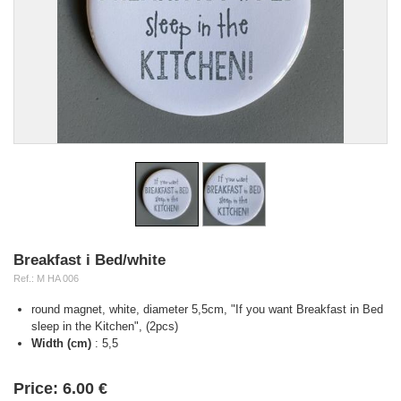
Breakfast i Bed/white
Ref.:
M HA 006
round magnet, white, diameter 5,5cm, "If you want Breakfast in Bed
sleep in the Kitchen", (2pcs)
Width (cm)
:
5,5
Availability:
Price:
6.00 €