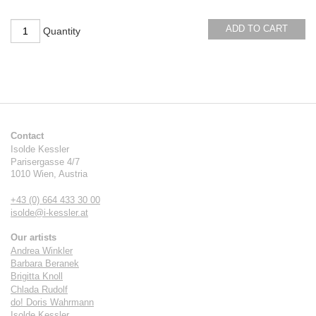
ADD TO CART
Quantity
Contact
Isolde Kessler
Parisergasse 4/7
1010
Wien
,
Austria
+43 (0) 664 433 30 00
isolde@i-kessler.at
Our artists
Andrea Winkler
Barbara Beranek
Brigitta Knoll
Chlada Rudolf
do! Doris Wahrmann
Isolde Kessler