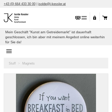
Skip
+43 (0) 664 433 30 00
|
isolde@i-kessler.at
to
content
Mein Geschäft "Kunst am Getreidemarkt" ist dauerhaft
geschlossen, ich bin aber mit meinem Angebot online weiterhin
für Sie da!
Toggle
navigation
You
Stuff
Magnets
are
here: