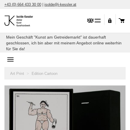
Skip
+43 (0) 664 433 30 00
|
isolde@i-kessler.at
to
content
Mein Geschäft "Kunst am Getreidemarkt" ist dauerhaft
geschlossen, ich bin aber mit meinem Angebot online weiterhin
für Sie da!
Toggle
navigation
You
Art Print
Edition Cartoon
are
here: