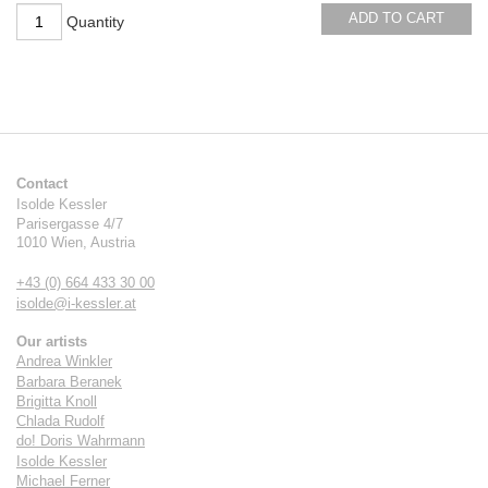
ADD TO CART
Quantity
Contact
Isolde Kessler
Parisergasse 4/7
1010
Wien
,
Austria
+43 (0) 664 433 30 00
isolde@i-kessler.at
Our artists
Andrea Winkler
Barbara Beranek
Brigitta Knoll
Chlada Rudolf
do! Doris Wahrmann
Isolde Kessler
Michael Ferner