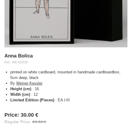
Anna Bolica
Ref.:
WK KD019
printed on white cardboard, mounted in handmade cardboardbox,
5cm deep, black
By
Werner Kessler
Height (cm)
:
16
Width (cm)
:
12
Limited Edition (Pieces)
:
EA I-III
Availability:
Price:
30.00 €
Regular Price:
44.44 €