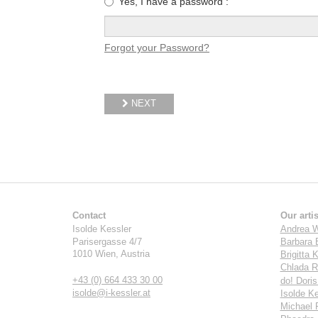
Yes, I have a password :
Please
enter
Forgot your Password?
your
password
NEXT
Contact
Our artis
Isolde Kessler
Andrea W
Parisergasse 4/7
Barbara 
1010
Wien
,
Austria
Brigitta K
Chlada R
+43 (0) 664 433 30 00
do! Dori
isolde@i-kessler.at
Isolde Ke
Michael 